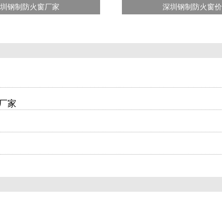
圳钢制防火窗厂家
深圳钢制防火窗
厂家