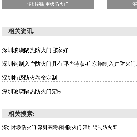
深圳钢制甲级防火门
深
相关资讯:
深圳玻璃隔热防火门哪家好
深圳钢制入户防火门具有哪些特点-广东钢制入户防火门
深圳特级防火卷帘定制
深圳玻璃隔热防火门定制
相关搜索:
深圳木质防火门
深圳医院钢制防火门
深圳钢制防火窗